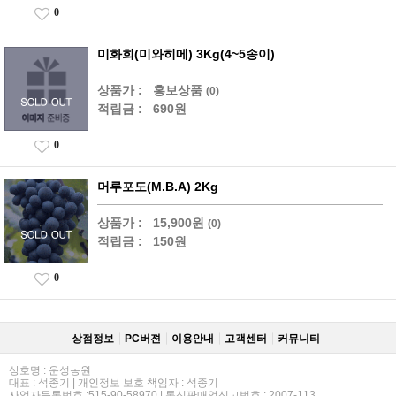
0
미화희(미와히메) 3Kg(4~5송이)
상품가 :
홍보상품
(0)
적립금 :
690원
0
머루포도(M.B.A) 2Kg
상품가 :
15,900원
(0)
적립금 :
150원
0
상점정보
PC버젼
이용안내
고객센터
커뮤니티
상호명 : 운성농원
대표 : 석종기 | 개인정보 보호 책임자 : 석종기
사업자등록번호 :515-90-58970 | 통신판매업신고번호 : 2007-113