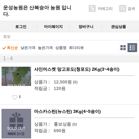
운성농원은 산복숭아 농원 입니
카테고리
검색
다.
로그인
마이페이지
장바구니
관심상품
포도
최신순
낮은가격
높은가격
상품명
최다리뷰
1 - 4
샤인머스켓 망고포도(청포도) 2Kg(3~4송이)
상품가 :
12,500원
(0)
적립금 :
120원
1
마스카스틴(뉴스틴) 3Kg(4~5송이)
상품가 :
홍보상품
(0)
적립금 :
690원