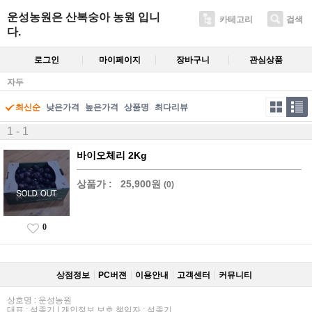
운성농원은 산복숭아 농원 입니
카테고리
검색
다.
로그인
마이페이지
장바구니
관심상품
자두
최신순
낮은가격
높은가격
상품명
최다리뷰
1 - 1
바이오체리 2Kg
상품가 :
25,900원
(0)
0
상점정보
PC버젼
이용안내
고객센터
커뮤니티
상호명 : 운성농원
대표 : 석종기 | 개인정보 보호 책임자 : 석종기