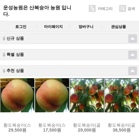
운성농원은 산복숭아 농원 입니
카테고리
검색
다.
로그인
마이페이지
장바구니
관심상품
신규 상품
특별 상품
추천 상품
황도복숭아(스위트광황) 4.Kg(18~20과)
황도복숭아(스위트광황) 2Kg(7~9과)
황도복숭아(골드라이트) 4.Kg(17~
황도복숭아(골드라이
29,500원
17,500원
29,000원
38,500원