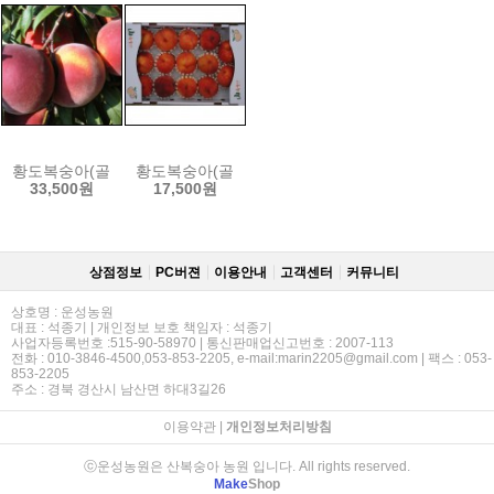
황도복숭아(골드라이트) 4.Kg(15~16과)
황도복숭아(골드라이트) 2Kg(7~9과)
33,500원
17,500원
상점정보
PC버젼
이용안내
고객센터
커뮤니티
상호명 : 운성농원
대표 : 석종기 | 개인정보 보호 책임자 : 석종기
사업자등록번호 :515-90-58970 | 통신판매업신고번호 : 2007-113
전화 : 010-3846-4500,053-853-2205, e-mail:marin2205@gmail.com | 팩스 : 053-
853-2205
주소 : 경북 경산시 남산면 하대3길26
이용약관
|
개인정보처리방침
ⓒ운성농원은 산복숭아 농원 입니다. All rights reserved.
Make
Shop