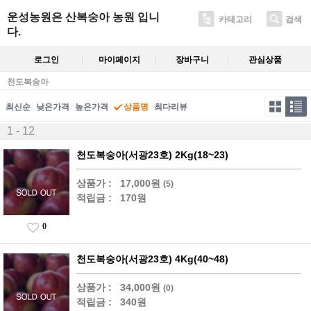
운성농원은 산복숭아 농원 입니
카테고리
검색
다.
로그인
마이페이지
장바구니
관심상품
천도복숭아
최신순
낮은가격
높은가격
상품명
최다리뷰
1 - 12
천도복숭아(서광23호) 2Kg(18~23)
상품가 :
17,000원
(5)
적립금 :
170원
0
천도복숭아(서광23호) 4Kg(40~48)
상품가 :
34,000원
(0)
적립금 :
340원