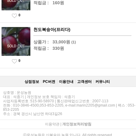
적립금 :
160원
0
천도복숭아(프리다)
상품가 :
33,000원
(1)
적립금 :
330원
0
상점정보
PC버젼
이용안내
고객센터
커뮤니티
상호명 : 운성농원
대표 : 석종기 | 개인정보 보호 책임자 : 석종기
사업자등록번호 :515-90-58970 | 통신판매업신고번호 : 2007-113
전화 : 010-3846-4500,053-853-2205, e-mail:marin2205@gmail.com | 팩스 : 053-
853-2205
주소 : 경북 경산시 남산면 하대3길26
이용약관
|
개인정보처리방침
ⓒ운성농원은 산복숭아 농원 입니다. All rights reserved.