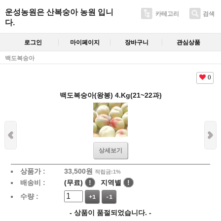
운성농원은 산복숭아 농원 입니
카테고리
검색
다.
로그인
마이페이지
장바구니
관심상품
백도복숭아
0
백도복숭아(왕봉) 4.Kg(21~22과)
상세보기
상품가 :
33,500
원
적립금:1%
배송비 :
(무료)
!
지역별
!
수량 :
+1
-1
- 상품이 품절되었습니다. -